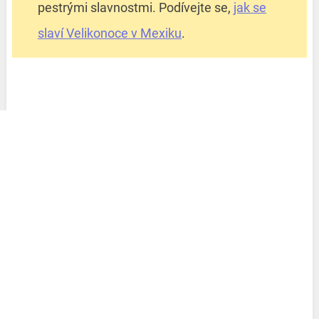
pestrými slavnostmi. Podívejte se,
jak se
slaví Velikonoce v Mexiku
.