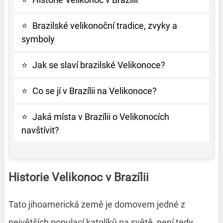
⭐
Brazilské velikonoční tradice, zvyky a
symboly
⭐
Jak se slaví brazilské Velikonoce?
⭐
Co se jí v Brazílii na Velikonoce?
⭐
Jaká místa v Brazílii o Velikonocích
navštívit?
Historie Velikonoc v Brazílii
Tato jihoamerická země je domovem jedné z
největších populací katolíků na světě, není tedy