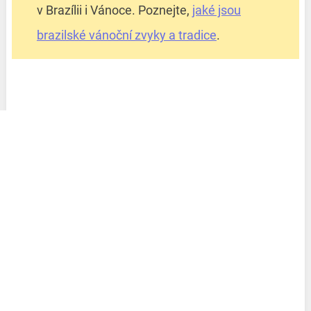
v Brazílii i Vánoce. Poznejte,
jaké jsou
brazilské vánoční zvyky a tradice
.