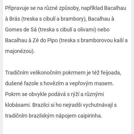
Připravuje se na různé způsoby, například Bacalhau
à Brás (treska s cibulí a brambory), Bacalhau à
Gomes de Sá (treska s cibulí a olivami) nebo
Bacalhau à Zé do Pipo (treska s bramborovou kaší a
majonézou).
Tradičním velikonočním pokrmem je též feijoada,
dušené fazole s hovězím a vepřovým masem.
Pokrm se obvykle podává s rýží a různými
klobásami. Brazilci si ho nejradši vychutnávají s
tradičním brazilským nápojem caipirinha.