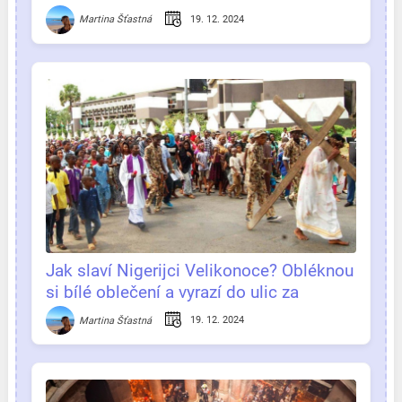
19. 12. 2024
Martina Šťastná
Jak slaví Nigerijci Velikonoce? Obléknou
si bílé oblečení a vyrazí do ulic za
hudbou a tancem
19. 12. 2024
Martina Šťastná