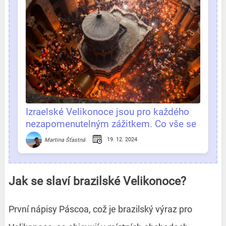
Izraelské Velikonoce jsou pro každého
nezapomenutelným zážitkem. Co vše se
tu odehrává?
19. 12. 2024
Martina Šťastná
Jak se slaví brazilské Velikonoce?
První nápisy Páscoa, což je brazilský výraz pro