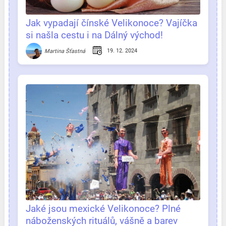
Jak vypadají čínské Velikonoce? Vajíčka
si našla cestu i na Dálný východ!
19. 12. 2024
Martina Šťastná
Jaké jsou mexické Velikonoce? Plné
náboženských rituálů, vášně a barev