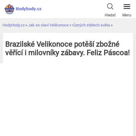
Přeskočit
k
Hledat
Menu
obsahu
HodyHody.cz
»
Jak se slaví Velikonoce v různých státech světa
»
Brazilské Velikonoce potěší zbožné
věřící i milovníky zábavy. Feliz Páscoa!