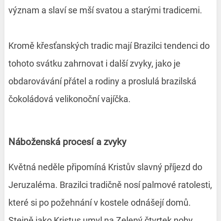
význam a slaví se mší svatou a starými tradicemi.
Kromě křesťanských tradic mají Brazilci tendenci do
tohoto svátku zahrnovat i další zvyky, jako je
obdarovávání přátel a rodiny a proslulá brazilská
čokoládová velikonoční vajíčka.
Náboženská procesí a zvyky
Květná neděle připomíná Kristův slavný příjezd do
Jeruzaléma. Brazilci tradičně nosí palmové ratolesti,
které si po požehnání v kostele odnášejí domů.
Stejně jako Kristus umyl na Zelený čtvrtek nohy