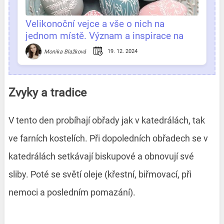
Velikonoční vejce a vše o nich na
jednom místě. Význam a inspirace na
zdobení
19. 12. 2024
Monika Blažková
Zvyky a tradice
V tento den probíhají obřady jak v katedrálách, tak
ve farních kostelích. Při dopoledních obřadech se v
katedrálách setkávají biskupové a obnovují své
sliby. Poté se světí oleje (křestní, biřmovací, při
nemoci a posledním pomazání).