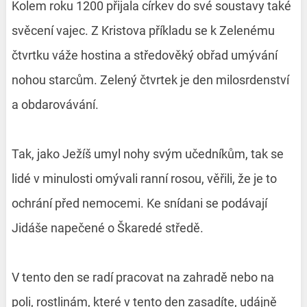
Kolem roku 1200 přijala církev do své soustavy také
svěcení vajec. Z Kristova příkladu se k Zelenému
čtvrtku váže hostina a středověký obřad umývání
nohou starcům. Zelený čtvrtek je den milosrdenství
a obdarovávání.
Tak, jako Ježíš umyl nohy svým učedníkům, tak se
lidé v minulosti omývali ranní rosou, věřili, že je to
ochrání před nemocemi. Ke snídani se podávají
Jidáše napečené o Škaredé středě.
V tento den se radí pracovat na zahradě nebo na
poli, rostlinám, které v tento den zasadíte, udájně