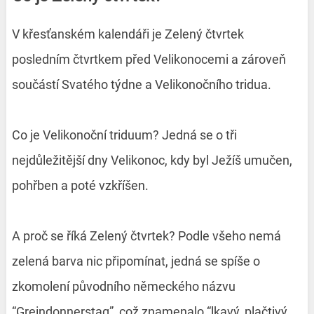
V křesťanském kalendáři je Zelený čtvrtek
posledním čtvrtkem před Velikonocemi a zároveň
součástí Svatého týdne a Velikonočního tridua.
Co je Velikonoční triduum? Jedná se o tři
nejdůležitější dny Velikonoc, kdy byl Ježíš umučen,
pohřben a poté vzkříšen.
A proč se říká Zelený čtvrtek? Podle všeho nemá
zelená barva nic připomínat, jedná se spíše o
zkomolení původního německého názvu
“Greindonnerstag”, což znamenalo “lkavý, plačtivý