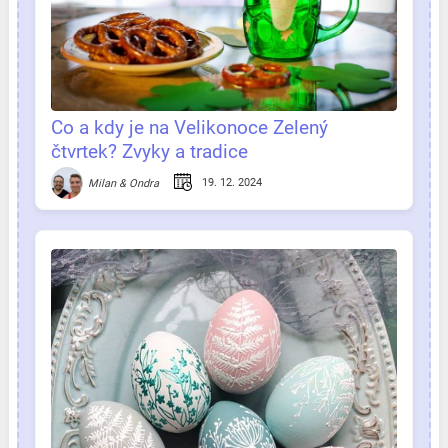
Co a kdy je na Velikonoce Zelený
čtvrtek? Zvyky a tradice
19. 12. 2024
Milan & Ondra