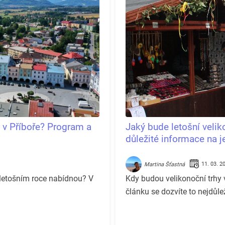
k v Příboře? Program a
Jaký bude letošní veli
důležité informace na 
11. 03. 2
Martina Šťastná
 letošním roce nabídnou? V
Kdy budou velikonoční trhy
článku se dozvíte to nejdůlež