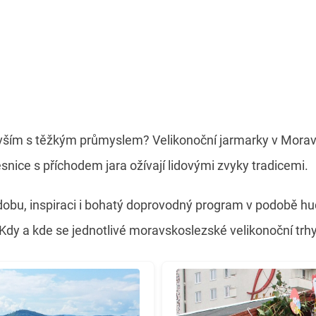
devším s těžkým průmyslem? Velikonoční jarmarky v Morav
esnice s příchodem jara ožívají lidovými zvyky tradicemi.
zdobu, inspiraci i bohatý doprovodný program v podobě hu
 Kdy a kde se jednotlivé moravskoslezské velikonoční trh