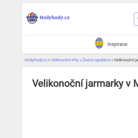
Přeskočit
k
obsahu
Inspirace
HodyHody.cz
»
Velikonoční trhy v České republice
»
Velikonoční j
Velikonoční jarmarky v 