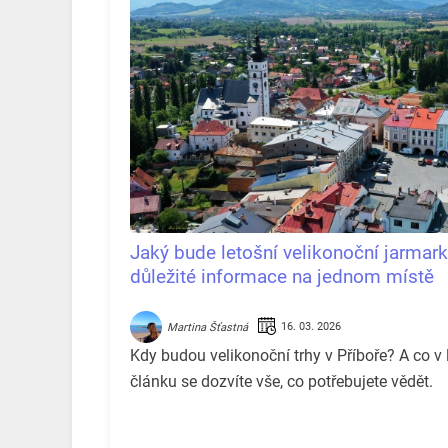
Jaký bude letošní velikonoční jarmar
důležité informace na jednom místě
16. 03. 2026
Martina Šťastná
Kdy budou velikonoční trhy v Příboře? A co v
článku se dozvíte vše, co potřebujete vědět.