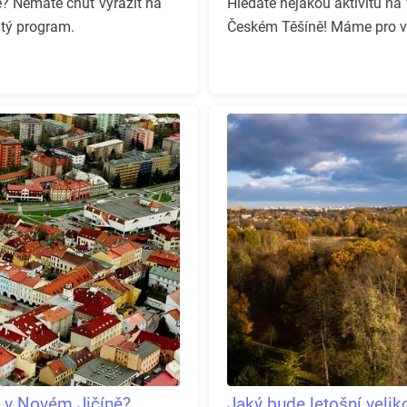
e? Nemáte chuť vyrazit na
Hledáte nějakou aktivitu na 
atý program.
Českém Těšíně! Máme pro vá
k v Novém Jičíně?
Jaký bude letošní veli