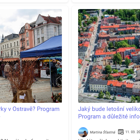
rky v Ostravě? Program
Jaký bude letošní veli
ě
Program a důležité in
11. 03. 2
Martina Šťastná