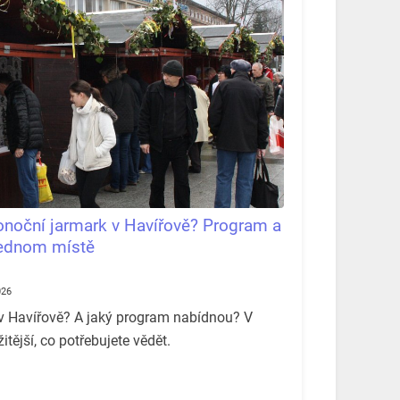
konoční jarmark v Havířově? Program a
jednom místě
026
 v Havířově? A jaký program nabídnou? V
itější, co potřebujete vědět.