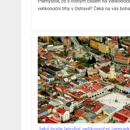
Přemýšlíte, co s volným časem na Velikonoc
velikonoční trhy v Ostravě? Čeká na vás boh
Jaký bude letošní velikonoční jarmar