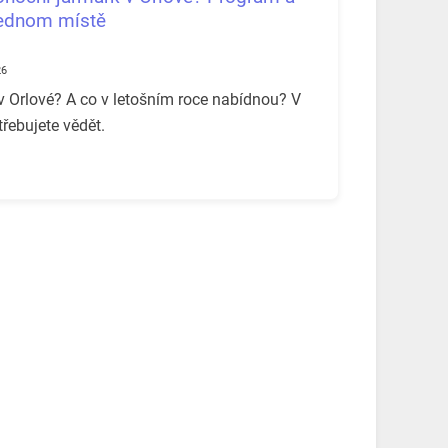
jednom místě
26
v Orlové? A co v letošním roce nabídnou? V
třebujete vědět.