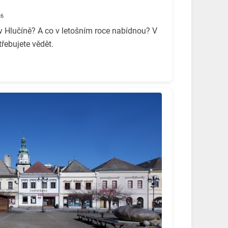
26
v Hlučíně? A co v letošním roce nabídnou? V
třebujete vědět.