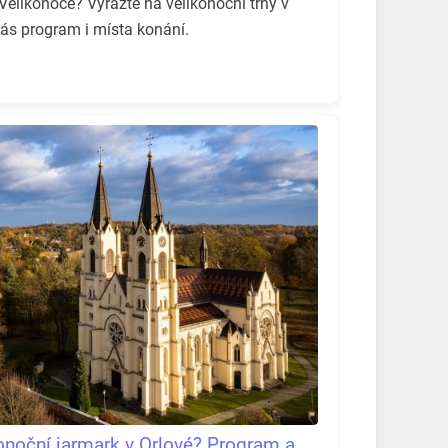
Velikonoce? Vyrazte na velikonoční trhy v
s program i místa konání.
konoční jarmark v Orlové? Program a