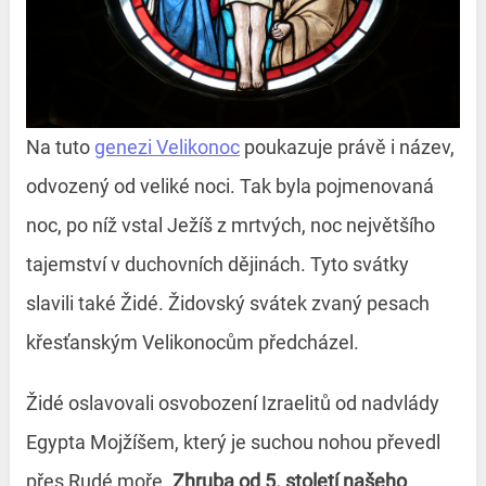
Na tuto
genezi Velikonoc
poukazuje právě i název,
odvozený od veliké noci. Tak byla pojmenovaná
noc, po níž vstal Ježíš z mrtvých, noc největšího
tajemství v duchovních dějinách. Tyto svátky
slavili také Židé. Židovský svátek zvaný pesach
křesťanským Velikonocům předcházel.
Židé oslavovali osvobození Izraelitů od nadvlády
Egypta Mojžíšem, který je suchou nohou převedl
přes Rudé moře.
Zhruba od 5. století našeho