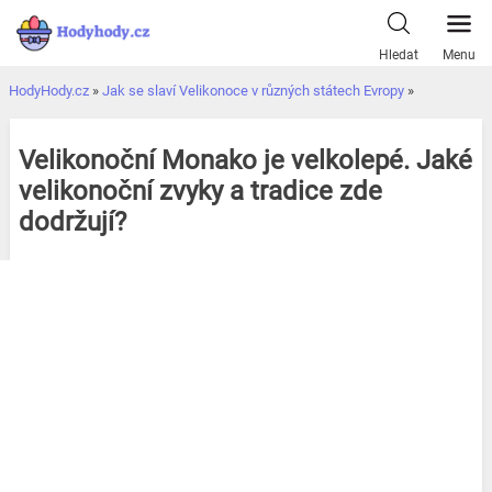
Přeskočit
k
Hledat
Menu
obsahu
HodyHody.cz
»
Jak se slaví Velikonoce v různých státech Evropy
»
Velikonoční Monako je velkolepé. Jaké
velikonoční zvyky a tradice zde
dodržují?