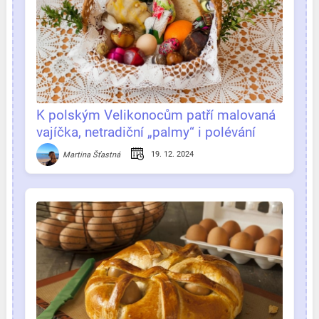
K polským Velikonocům patří malovaná
vajíčka, netradiční „palmy“ i polévání
vodou
19. 12. 2024
Martina Šťastná