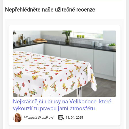
Nepřehlédněte naše užitečné recenze
Nejkrásnější ubrusy na Velikonoce, které
vykouzlí tu pravou jarní atmosféru.
Recenze & tipy na jednom místě
13. 04. 2025
Michaela Škubáková