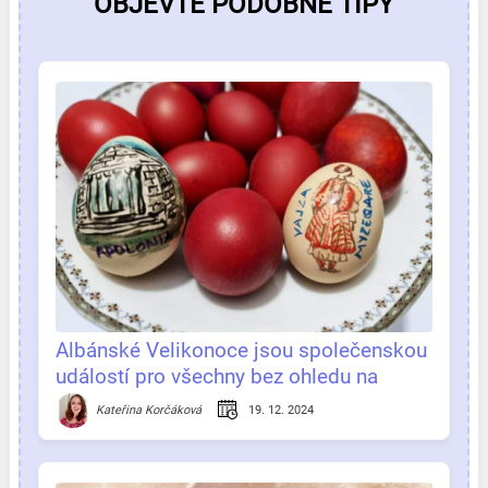
OBJEVTE PODOBNÉ TIPY
Albánské Velikonoce jsou společenskou
událostí pro všechny bez ohledu na
vyznávané náboženství
19. 12. 2024
Kateřina Korčáková