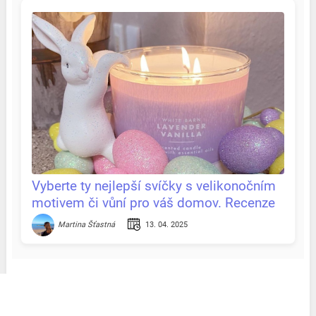
Vyberte ty nejlepší svíčky s velikonočním
motivem či vůní pro váš domov. Recenze
& tipy na jednom místě
13. 04. 2025
Martina Šťastná