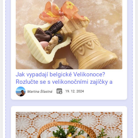
Jak vypadají belgické Velikonoce?
Rozlučte se s velikonočními zajíčky a
přivítejte velikonoční zvonky!
19. 12. 2024
Martina Šťastná