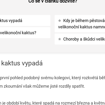
Co se v článku dozvíte?
aktus vypadá
⭐
Kdy je během pěstován
velikonoční kaktus namn
 velikonoční kaktus?
⭐
Choroby a škůdci veli
í kaktus vypadá
a první pohled podobný svému kolegovi, který rozkvétá 
m zkoumání však můžeme jisté rozdíly spatřit.
m je období květu, které spadá na rozmezí března a květn