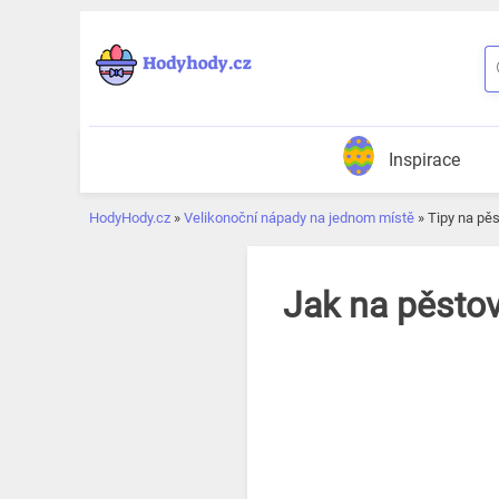
Přeskočit
k
obsahu
Inspirace
HodyHody.cz
»
Velikonoční nápady na jednom místě
»
Tipy na pěs
Jak na pěsto