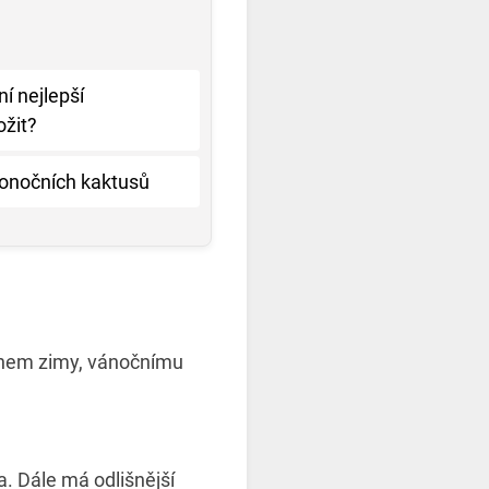
í nejlepší
ožit?
konočních kaktusů
během zimy, vánočnímu
a. Dále má odlišnější