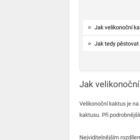
⭐
Jak velikonoční k
⭐
Jak tedy pěstovat
Jak velikonočn
Velikonoční kaktus je n
kaktusu. Při podrobnější
Nejviditelnějším rozdíle