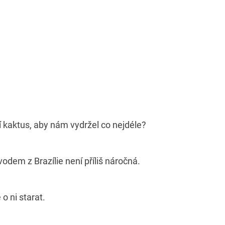
 kaktus, aby nám vydržel co nejdéle?
vodem z Brazílie není příliš náročná.
 o ni starat.