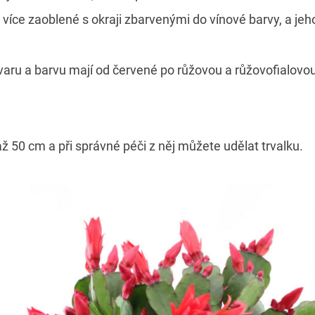
u více zaoblené s okraji zbarvenými do vínové barvy, a jeh
varu a barvu mají od červené po růžovou a růžovofialovou,
ž 50 cm a při správné péči z něj můžete udělat trvalku.