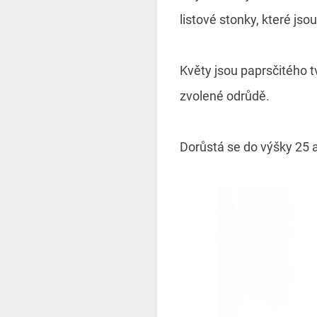
listové stonky, které jso
Květy jsou paprsčitého t
zvolené odrůdě.
Dorůstá se do výšky 25 a