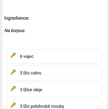
Ingredience:
Na korpus:
6 vajec
5 lžic cukru
3 lžíce oleje
5 lžic polohrubé mouky