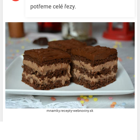
potřeme celé řezy.
mnamky.recepty-webnoviny.sk