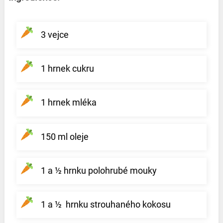
3 vejce
1 hrnek cukru
1 hrnek mléka
150 ml oleje
1 a ½ hrnku polohrubé mouky
1 a ½ hrnku strouhaného kokosu