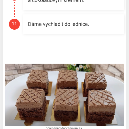
a čokoládovým krémem.
Dáme vychladit do lednice.
tojenapad.dobrenoviny.sk