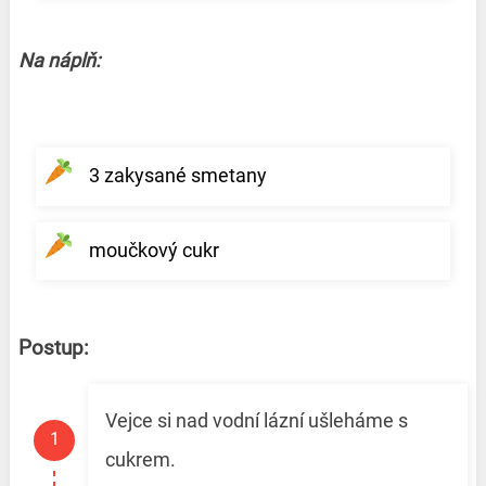
Na náplň:
3 zakysané smetany
moučkový cukr
Postup:
Vejce si nad vodní lázní ušleháme s
cukrem.