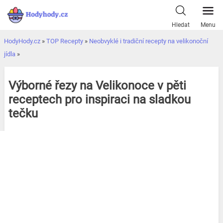
Přeskočit
k
Hledat
Menu
obsahu
HodyHody.cz
»
TOP Recepty
»
Neobvyklé i tradiční recepty na velikonoční
jídla
»
Výborné řezy na Velikonoce v pěti
receptech pro inspiraci na sladkou
tečku