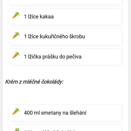
1 lžíce kakaa
1 lžíce kukuřičného škrobu
1 lžička prášku do pečiva
Krém z mléčné čokolády:
400 ml smetany na šlehání