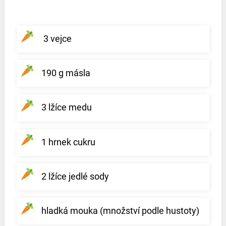
3 vejce
190 g másla
3 lžíce medu
1 hrnek cukru
2 lžíce jedlé sody
hladká mouka (množství podle hustoty)