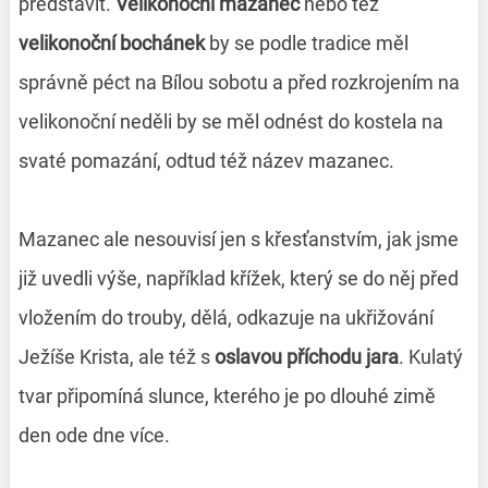
představit.
Velikonoční mazanec
nebo též
velikonoční bochánek
by se podle tradice měl
správně péct na Bílou sobotu a před rozkrojením na
velikonoční neděli by se měl odnést do kostela na
svaté pomazání, odtud též název mazanec.
Mazanec ale nesouvisí jen s křesťanstvím, jak jsme
již uvedli výše, například křížek, který se do něj před
vložením do trouby, dělá, odkazuje na ukřižování
Ježíše Krista, ale též s
oslavou příchodu jara
. Kulatý
tvar připomíná slunce, kterého je po dlouhé zimě
den ode dne více.