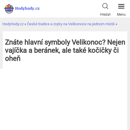
Přeskočit
k
Hledat
Menu
obsahu
HodyHody.cz
»
České tradice a zvyky na Velikonoce na jednom místě
»
Znáte hlavní symboly Velikonoc? Nejen
vajíčka a beránek, ale také kočičky či
oheň