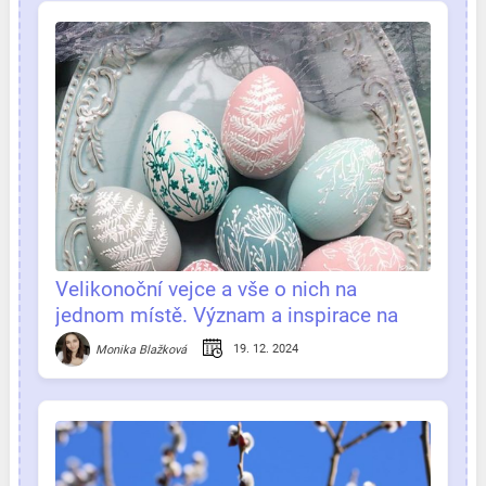
Velikonoční vejce a vše o nich na
jednom místě. Význam a inspirace na
zdobení
19. 12. 2024
Monika Blažková