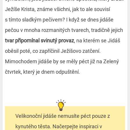
Ježíše Krista, známe všichni, jak to ale souvisí
s tímto sladkým pečivem? I když se dnes jidáše
pečou v mnoha rozmanitých tvarech, tradičně jejich
tvar připomínal svinutý provaz
, na kterém se Jidáš
oběsil poté, co zapříčinil Ježíšovo zatčení.
Mimochodem jidáše by se měly péct již na Zelený
čtvrtek, který je dnem odpuštění.
Velikonoční jidáše nemusíte péct pouze z
kynutého těsta. Načerpejte inspiraci v