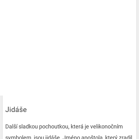
Jidáše
Další sladkou pochoutkou, která je velikonočním
symbolem, jsou jidáše. Jméno apoštola, který zradil