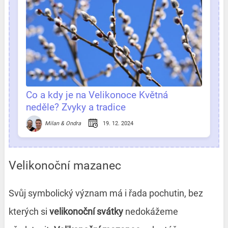
Co a kdy je na Velikonoce Květná
neděle? Zvyky a tradice
19. 12. 2024
Milan & Ondra
Velikonoční mazanec
Svůj symbolický význam má i řada pochutin, bez
kterých si
velikonoční svátky
nedokážeme