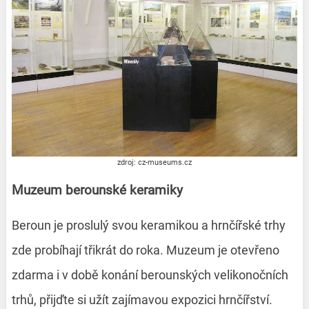
zdroj: cz-museums.cz
Muzeum berounské keramiky
Beroun je proslulý svou keramikou a hrnčířské trhy
zde probíhají třikrát do roka. Muzeum je otevřeno
zdarma i v době konání berounských velikonočních
trhů, přijďte si užít zajímavou expozici hrnčířství.