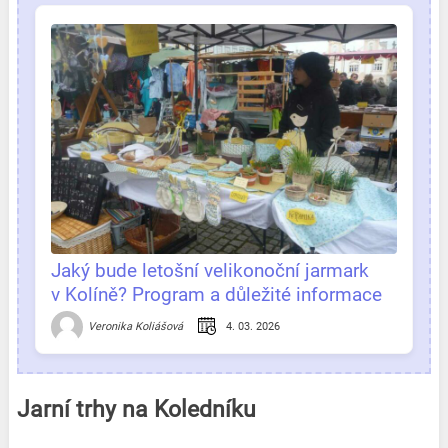
Jaký bude letošní velikonoční jarmark
v Kolíně? Program a důležité informace
na jednom místě!
4. 03. 2026
Veronika Koliášová
Jarní trhy
na Koledníku