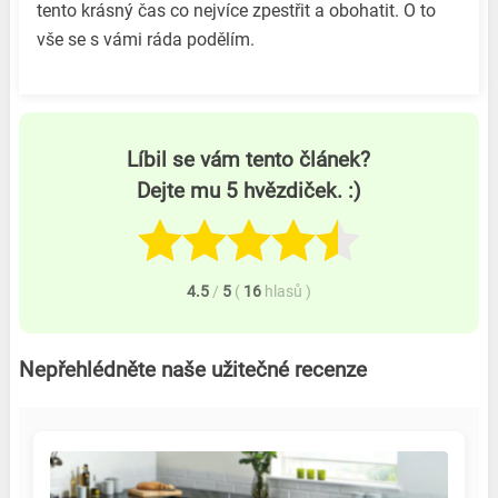
tento krásný čas co nejvíce zpestřit a obohatit. O to
vše se s vámi ráda podělím.
Líbil se vám tento článek?
Dejte mu 5 hvězdiček. :)
4.5
/
5
(
16
hlasů
)
Nepřehlédněte naše užitečné recenze