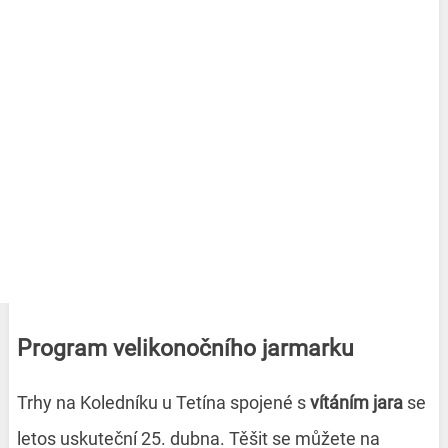
Program velikonočního jarmarku
Trhy na Koledníku u Tetína spojené s
vítáním jara
se
letos uskuteční 25. dubna. Těšit se můžete na