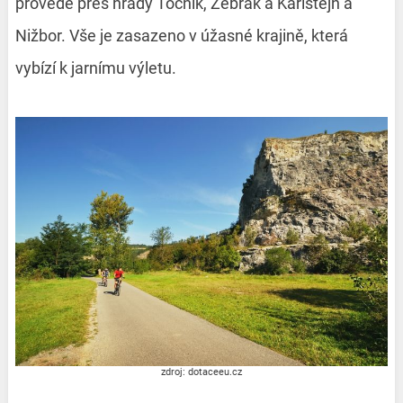
provede přes hrady Točník, Žebrák a Karlštejn a
Nižbor. Vše je zasazeno v úžasné krajině, která
vybízí k jarnímu výletu.
zdroj: dotaceeu.cz