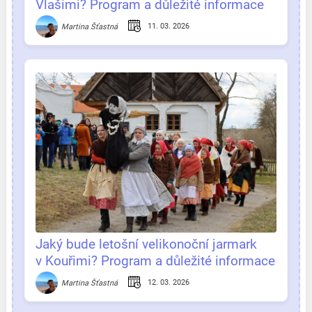
Vlašimi? Program a důležité informace
na jednom místě
11. 03. 2026
Martina Šťastná
Jaký bude letošní velikonoční jarmark
v Kouřimi? Program a důležité informace
na jednom místě
12. 03. 2026
Martina Šťastná