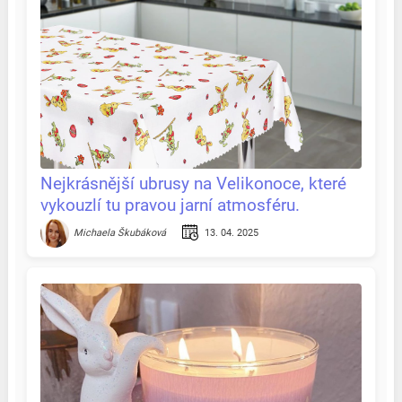
Nejkrásnější ubrusy na Velikonoce, které
vykouzlí tu pravou jarní atmosféru.
Recenze & tipy na jednom místě
13. 04. 2025
Michaela Škubáková