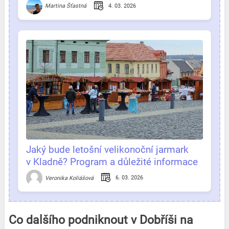
jednom místě
4. 03. 2026
Martina Šťastná
Jaký bude letošní velikonoční jarmark
v Kladně? Program a důležité informace
na jednom místě!
6. 03. 2026
Veronika Koliášová
Co dalšího podniknout v Dobříši na