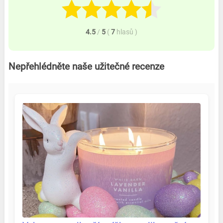
4.5
/
5
(
7
hlasů
)
Nepřehlédněte naše užitečné recenze