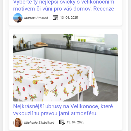
Vyberte ty nejlepší svíčky s velikonočním
motivem či vůní pro váš domov. Recenze
& tipy na jednom místě
13. 04. 2025
Martina Šťastná
Nejkrásnější ubrusy na Velikonoce, které
vykouzlí tu pravou jarní atmosféru.
Recenze & tipy na jednom místě
13. 04. 2025
Michaela Škubáková