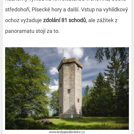
středohoří, Písecké hory a další. Vstup na vyhlídkový
ochoz vyžaduje
zdolání 81 schodů
, ale zážitek z
panoramatu stojí za to.
www.brdyapodbrdsko.cz