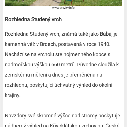
www.stezky.info
Rozhledna Studený vrch
Rozhledna Studený vrch, známá také jako
Baba
, je
kamenná věž v Brdech, postavená v roce 1940.
Nachází se na vrcholu stejnojmenného kopce s
nadmořskou výškou 660 metrů. Původně sloužila k
zemskému měření a dnes je přeměněna na
rozhlednu, poskytující úchvatný výhled do okolní
krajiny.
Navzdory své skromné výšce nad stromy poskytuje
nádherný výhled na Křivoklátskou vrchovinu, České