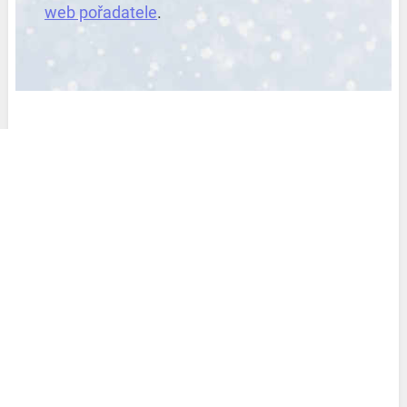
web pořadatele
.