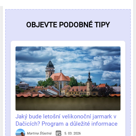
OBJEVTE PODOBNÉ TIPY
Jaký bude letošní velikonoční jarmark v
Dačicích? Program a důležité informace
na jednom místě.
5. 03. 2026
Martina Šťastná