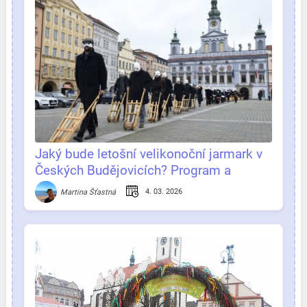
Jaký bude letošní velikonoční jarmark v
Českých Budějovicích? Program a
důležité informace na jednom místě
4. 03. 2026
Martina Šťastná