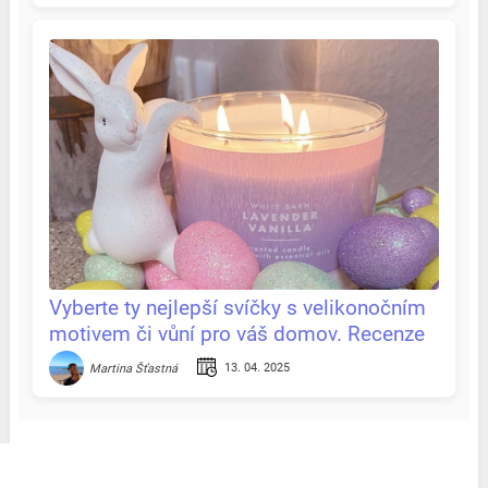
Vyberte ty nejlepší svíčky s velikonočním
motivem či vůní pro váš domov. Recenze
& tipy na jednom místě
13. 04. 2025
Martina Šťastná