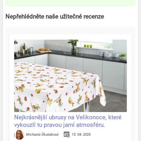
Nepřehlédněte naše užitečné recenze
Nejkrásnější ubrusy na Velikonoce, které
vykouzlí tu pravou jarní atmosféru.
Recenze & tipy na jednom místě
13. 04. 2025
Michaela Škubáková