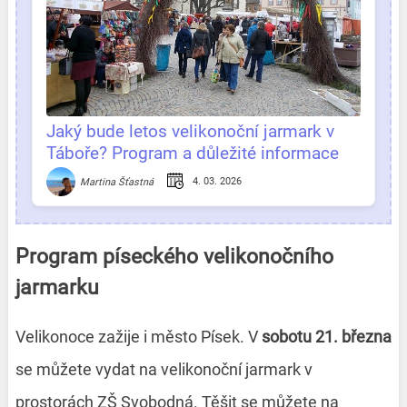
Jaký bude letos velikonoční jarmark v
Táboře? Program a důležité informace
na jednom místě
4. 03. 2026
Martina Šťastná
Program píseckého velikonočního
jarmarku
Velikonoce zažije i město Písek. V
sobotu 21. března
se můžete vydat na velikonoční jarmark v
prostorách ZŠ Svobodná. Těšit se můžete na