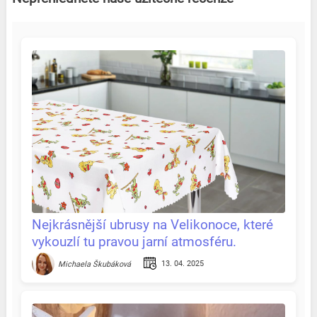
Nejkrásnější ubrusy na Velikonoce, které
vykouzlí tu pravou jarní atmosféru.
Recenze & tipy na jednom místě
13. 04. 2025
Michaela Škubáková