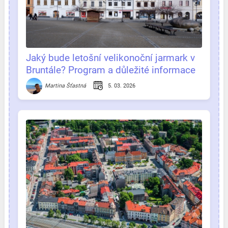
Jaký bude letošní velikonoční jarmark v
Bruntále? Program a důležité informace
na jednom místě
5. 03. 2026
Martina Šťastná