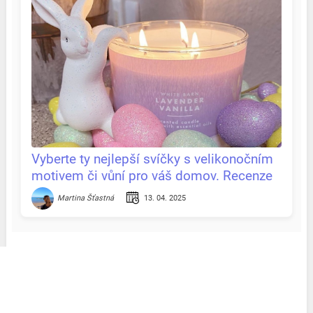
Vyberte ty nejlepší svíčky s velikonočním
motivem či vůní pro váš domov. Recenze
& tipy na jednom místě
13. 04. 2025
Martina Šťastná