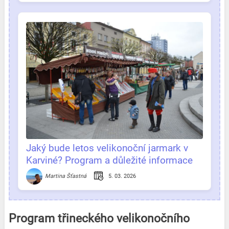
Jaký bude letos velikonoční jarmark v
Karviné? Program a důležité informace
na jednom místě
5. 03. 2026
Martina Šťastná
Program třineckého velikonočního