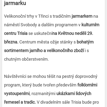
jarmarku
Velikonoční trhy v Třinci s tradičním
jarmarkem
na
náměstí Svobody a dalším programem v
kulturním
centru Trisia
se uskuteční
na Květnou neděli 29.
března.
Centrum města ožije stánky s
bohatým
sortimentem jarního a velikonočního zboží
i s
chutným občerstvením.
Návštěvníci se mohou těšit na pestrý doprovodný
program, který bude tvořen především
folklorními
vystoupeními
, rozmanitými
ukázkami lidových
řemesel a tradic.
V divadelním sále Trisia bude pro