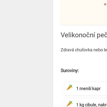
Velikonoční peč
Zdravá chuťovka nebo le
Suroviny:
1 menší kapr
1 kg cibule, nak