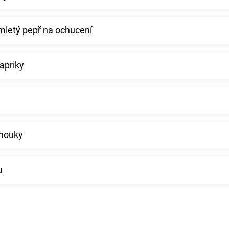
amletý pepř na ochucení
papriky
 mouky
u