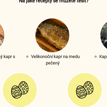
Na jaké recepty se můžete těšit?
ý kapr s
⭐
Velikonoční kapr na medu
⭐
Kap
pečený