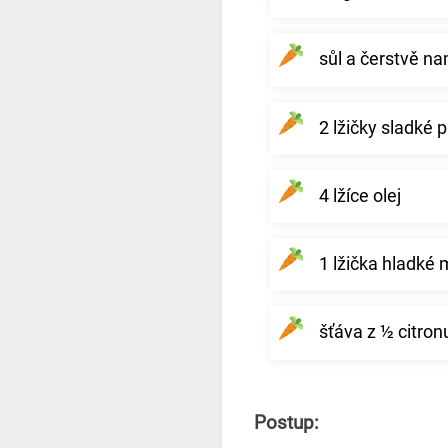
sůl a čerstvě n
2 lžičky sladké 
4 lžíce olej
1 lžička hladké
šťáva z ½ citron
Postup: