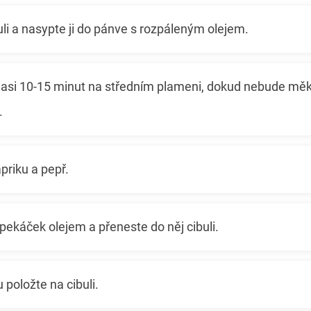
uli a nasypte ji do pánve s rozpáleným olejem.
li asi 10-15 minut na středním plameni, dokud nebude mě
.
apriku a pepř.
 pekáček olejem a přeneste do něj cibuli.
 položte na cibuli.