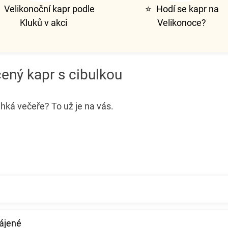
⭐
Velikonoční kapr podle
⭐
Hodí se kapr na
Kluků v akci
Velikonoce?
ený kapr s cibulkou
hká večeře? To už je na vás.
rájené