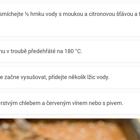
smíchejte ½ hrnku vody s moukou a citronovou šťávou a t
nu v troubě předehřáté na 180 °C.
e začne vysušovat, přidejte několik lžic vody.
erstvým chlebem a červeným vínem nebo s pivem.