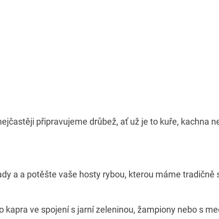
jčastěji připravujeme drůbež, ať už je to kuře, kachna 
pady a a potěšte vaše hosty rybou, kterou máme tradičně
o kapra ve spojení s jarní zeleninou, žampiony nebo s m