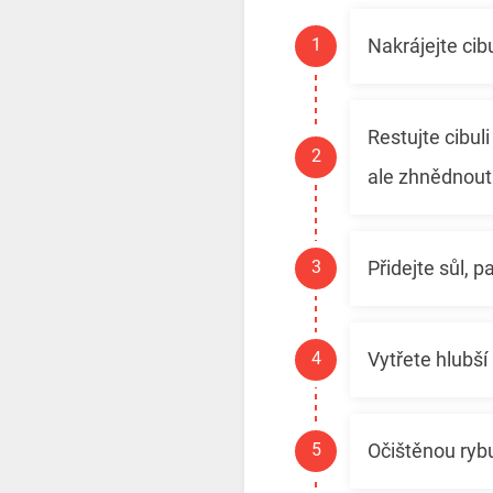
Nakrájejte cib
Restujte cibu
ale zhnědnout
Přidejte sůl, p
Vytřete hlubší
Očištěnou rybu