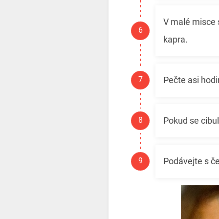
V malé misce 
kapra.
Pečte asi hodi
Pokud se cibul
Podávejte s č