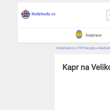
Přeskočit
k
obsahu
Inspirace
HodyHody.cz
»
TOP Recepty
»
Neobvykl
Kapr na Velik