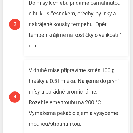
Do mísy k chlebu přidáme osmahnutou
cibulku s česnekem, ořechy, bylinky a
nakrájené kousky tempehu. Opět
tempeh krájíme na kostičky o velikosti 1
cm.
V druhé míse připravíme směs 100 g
hrašky a 0,5 l mléka. Nalijeme do první
mísy a pořádně promícháme.
Rozehřejeme troubu na 200 °C.
Vymažeme pekáč olejem a vysypeme
moukou/strouhankou.