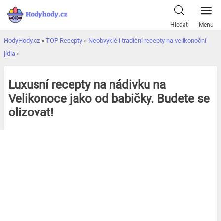
Přeskočit
k
Hledat
Menu
obsahu
HodyHody.cz
»
TOP Recepty
»
Neobvyklé i tradiční recepty na velikonoční
jídla
»
Luxusní recepty na nádivku na
Velikonoce jako od babičky. Budete se
olizovat!