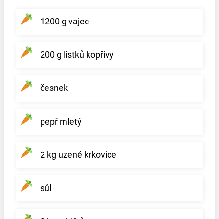
1200 g vajec
200 g lístků kopřivy
česnek
pepř mletý
2 kg uzené krkovice
sůl