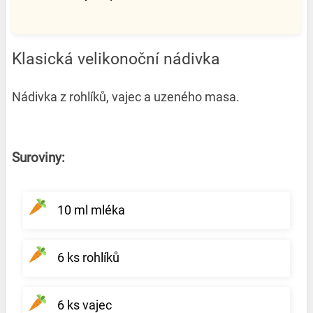
Klasická velikonoční nádivka
Nádivka z rohlíků, vajec a uzeného masa.
Suroviny:
10 ml mléka
6 ks rohlíků
6 ks vajec