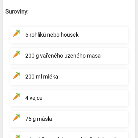
Suroviny:
5 rohlíků nebo housek
200 g vařeného uzeného masa
200 ml mléka
4 vejce
75 g másla