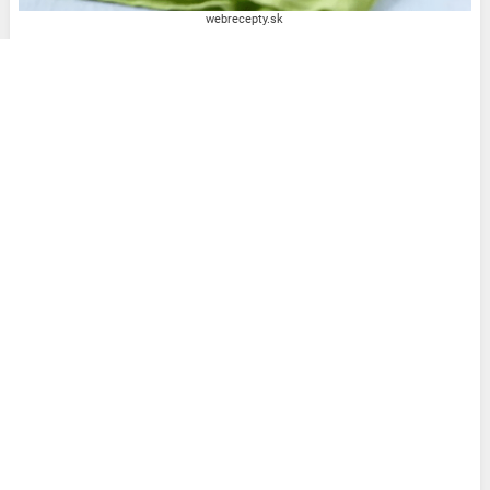
webrecepty.sk