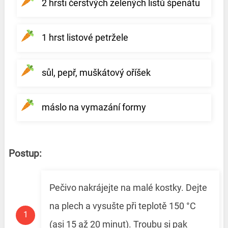
2 hrsti čerstvých zelených listů špenátu
1 hrst listové petržele
sůl, pepř, muškátový oříšek
máslo na vymazání formy
Postup:
Pečivo nakrájejte na malé kostky. Dejte
na plech a vysušte při teplotě 150 °C
(asi 15 až 20 minut). Troubu si pak