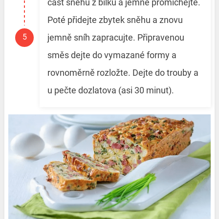
část sněhu z bílků a jemně promíchejte.
Poté přidejte zbytek sněhu a znovu
jemně sníh zapracujte. Připravenou
směs dejte do vymazané formy a
rovnoměrně rozložte. Dejte do trouby a
u pečte dozlatova (asi 30 minut).