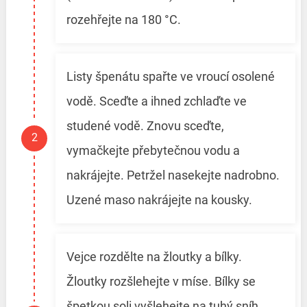
rozehřejte na 180 °C.
Listy špenátu spařte ve vroucí osolené
vodě. Sceďte a ihned zchlaďte ve
studené vodě. Znovu sceďte,
vymačkejte přebytečnou vodu a
nakrájejte. Petržel nasekejte nadrobno.
Uzené maso nakrájejte na kousky.
Vejce rozdělte na žloutky a bílky.
Žloutky rozšlehejte v míse. Bílky se
špetkou soli vyšlehejte na tuhý sníh.