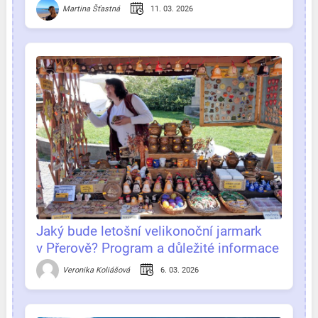
na jednom místě
11. 03. 2026
Martina Šťastná
Jaký bude letošní velikonoční jarmark
v Přerově? Program a důležité informace
na jednom místě!
6. 03. 2026
Veronika Koliášová