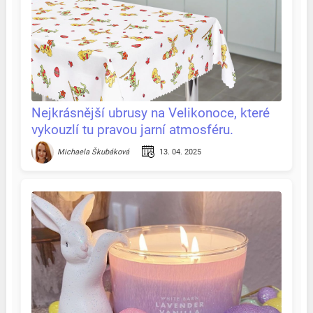
Nejkrásnější ubrusy na Velikonoce, které
vykouzlí tu pravou jarní atmosféru.
Recenze & tipy na jednom místě
13. 04. 2025
Michaela Škubáková