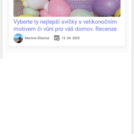
Vyberte ty nejlepší svíčky s velikonočním
motivem či vůní pro váš domov. Recenze
& tipy na jednom místě
13. 04. 2025
Martina Šťastná