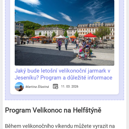
Jaký bude letošní velikonoční jarmark v
Jeseníku? Program a důležité informace
na jednom místě
11. 03. 2026
Martina Šťastná
Program Velikonoc na Helfštýně
Během velikonočního víkendu můžete vyrazit na