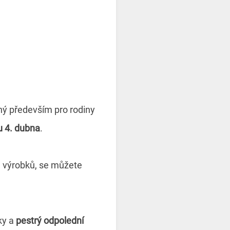
ený především pro rodiny
u 4. dubna
.
 výrobků, se můžete
ky a
pestrý odpolední