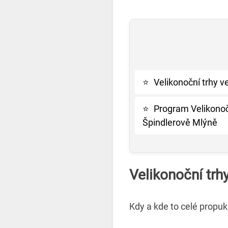
⭐
Velikonoční trhy v
⭐
Program Velikonoč
Špindlerově Mlýně
Velikonoční trh
Kdy a kde to celé propu