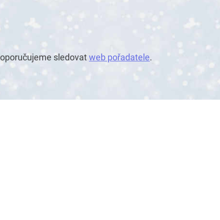
 doporučujeme sledovat
web pořadatele
.