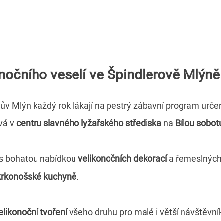
nočního veselí ve Špindlerově Mlýně
rův Mlýn každý rok lákají na pestrý zábavní program urč
vá v
centru slavného lyžařského střediska
na
Bílou sobot
s bohatou nabídkou
velikonočních dekorací
a řemeslných
 krkonošské kuchyně
.
elikonoční tvoření
všeho druhu pro malé i větší návštěvní