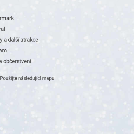
armark
val
ky a další atrakce
ram
a občerstvení
 Použijte následující mapu.