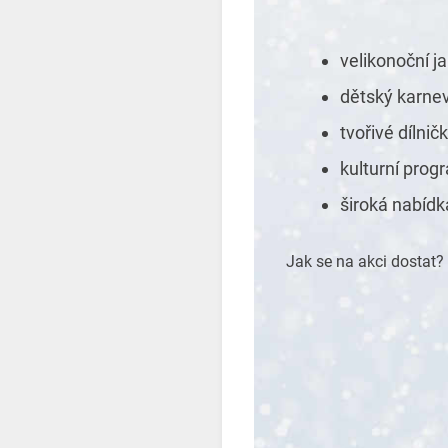
velikonoční j
dětský karne
tvořivé dílnič
kulturní prog
široká nabídk
Jak se na akci dostat?