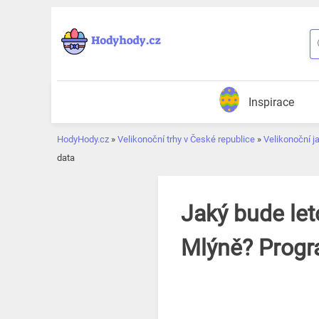
Přeskočit
k
obsahu
Inspirace
HodyHody.cz
»
Velikonoční trhy v České republice
»
Velikonoční j
data
Jaký bude let
Mlýně? Progr