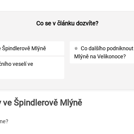
Co se v článku dozvíte?
e Špindlerově Mlýně
⭐
Co dalšího podniknout
Mlýně na Velikonoce?
ního veselí ve
y ve Špindlerově Mlýně
kne?