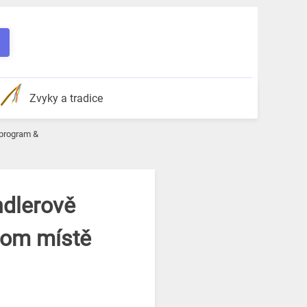
Zvyky a tradice
 program &
ndlerově
nom místě