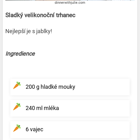
dinnerwithjulie.com
Sladký velikonoční trhanec
Nejlepší je s jablky!
Ingredience
200 g hladké mouky
240 ml mléka
6 vajec