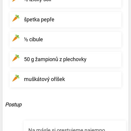
špetka pepře
½ cibule
50 g žampionů z plechovky
muškátový oříšek
Postup
Na másle si orestujeme najemno