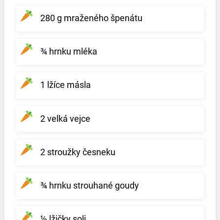
280 g mraženého špenátu
¾ hrnku mléka
1 lžíce másla
2 velká vejce
2 stroužky česneku
¾ hrnku strouhané goudy
½ lžičky soli