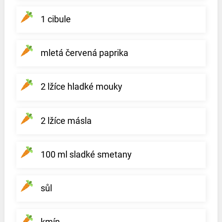
1 cibule
mletá červená paprika
2 lžíce hladké mouky
2 lžíce másla
100 ml sladké smetany
sůl
kmín