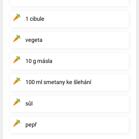
1 cibule
vegeta
10 g másla
100 ml smetany ke šlehání
sůl
pepř