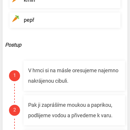
pepř
Postup
V hrnci si na másle oresujeme najemno
nakrájenou cibuli.
Pak ji zaprášíme moukou a paprikou,
podlijeme vodou a přivedeme k varu.