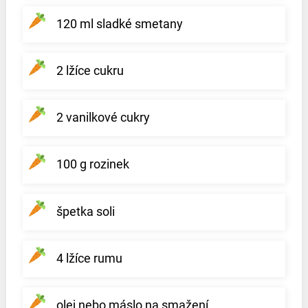
120 ml sladké smetany
2 lžíce cukru
2 vanilkové cukry
100 g rozinek
špetka soli
4 lžíce rumu
olej nebo máslo na smažení